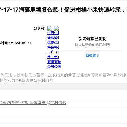
7-17-17海藻寡糖复合肥！促进柑橘小果快速转绿
分享到:
新闻链接已复制
时间：2024-05-11
快去粘贴给你的好友吧!
我知道了
寡糖硅作为底肥，提高甘蔗出苗率，且长出来的新苗更健壮#海藻寡糖@中科绿帅
株的活力#海藻寡糖@中科绿帅
密鼓的进行中!#海藻寡糖 @中科绿帅