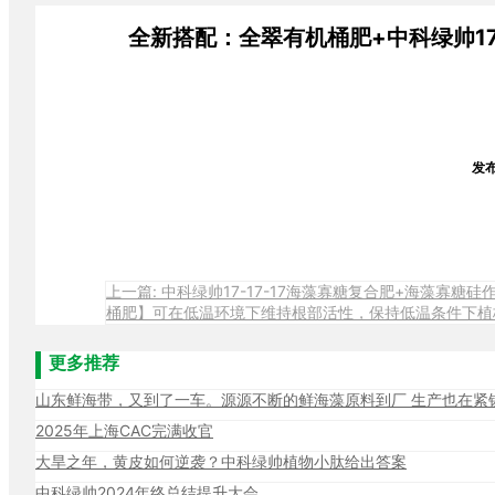
全新搭配：全翠有机桶肥+中科绿帅1
发布
上一篇: 中科绿帅17-17-17海藻寡糖复合肥+海藻
桶肥】可在低温环境下维持根部活性，保持低温条件下植
更多推荐
山东鲜海带，又到了一车。源源不断的鲜海藻原料到厂 生产也在紧锣
2025年上海CAC完满收官
大旱之年，黄皮如何逆袭？中科绿帅植物小肽给出答案
中科绿帅2024年终总结提升大会