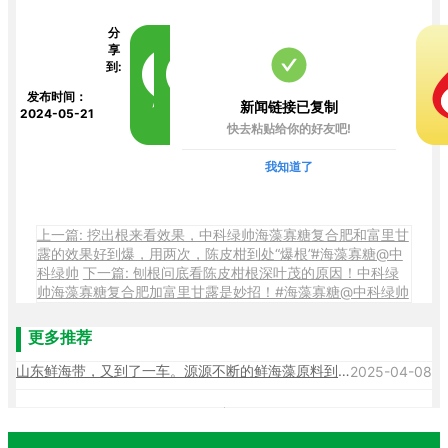
分
享
到:
发布时间：
新闻链接已复制
2024-05-21
快去粘贴给你的好友吧!
我知道了
上一篇: 挖出根来看效果，中科绿帅海藻寡糖复合肥和富里甘
露的效果好到爆，用两次，陈皮柑到处“爆根”#海藻寡糖@中
科绿帅
下一篇: 刨根问底看陈皮柑根深叶茂的原因！中科绿
帅海藻寡糖复合肥加富里甘露是妙招！#海藻寡糖@中科绿帅
更多推荐
山东鲜海带，又到了一车。源源不断的鲜海藻原料到厂 生产也在紧锣密鼓的进行中!#海藻寡糖 @中科绿帅
2
2025-04-08