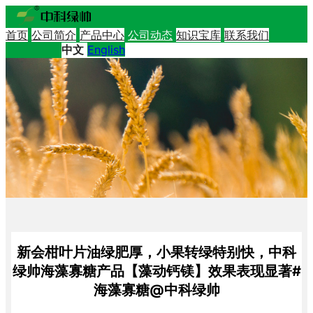
首页
公司简介
产品中心
公司动态
知识宝库
联系我们
中文
English
新会柑叶片油绿肥厚，小果转绿特别快，中科
绿帅海藻寡糖产品【藻动钙镁】效果表现显著#
海藻寡糖@中科绿帅