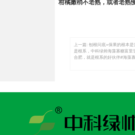
柑橘嫩梢不老熟，或者老熟
上一篇: 刨根问底=保果的根本
是根系，中科绿帅海藻寡糖富里
合肥，就是根系的好伙伴#海藻