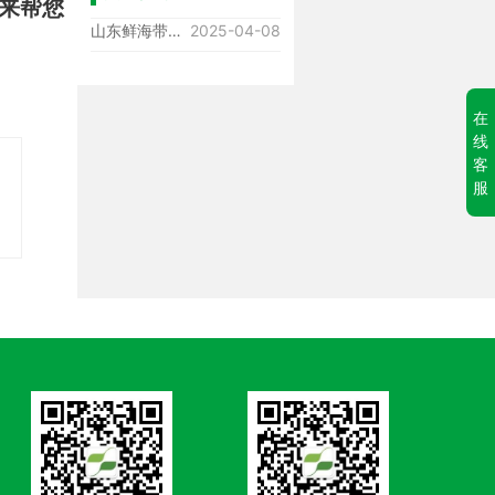
来帮您
山东鲜海带，又到了一车。源源不断的鲜海藻原料到厂 生产也在紧锣密鼓的进行中!#海藻寡糖 @中科绿帅
2025-04-08
2025年上海CAC完满收官
2025-04-08
在
线
，
客
服