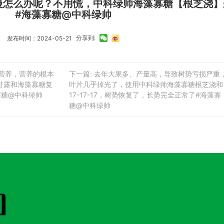
慢怎么办呢？不用慌，中科绿帅海藻寡糖【根芝浇】
#海藻寡糖@中科绿帅
分享到:
发布时间：2024-05-21
是营养，营养的根本
下一篇: 去年大果多、产量高，导致树势亏损严重
甘露和海藻寡糖复
叶片几乎掉光了，使用中科绿帅海藻寡糖根芝浇和
寡糖@中科绿帅
17-17-17，树势恢复了，长势完全正常了#海藻寡
糖@中科绿帅