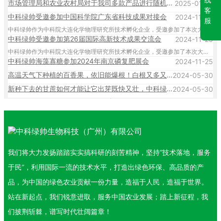
市场管理局和农业农村局对于我司多款产品进行随机抽查，结果均合格
2025-01-13
客
中科绿帅受邀参加中国科学院广东省科技成果对接会
2024-11-25
服
中科绿帅作为中科院大连化学物理研究所技术孵化企业，受邀参加了本次大会，展示中科院大化所的技术展示成果。
中科绿帅受邀参加第26届国际高新技术成果交流会
2024-11-25
中科绿帅作为中科院大连化学物理研究所技术孵化企业，受邀参加了本次大会，展示中科院大化所的技术展示成果。
中科绿帅海藻寡糖参加2024年南京磷复肥展会
2024-11-25
高温天气下种植的百香果，依旧能爆根！白根又多又密，中科绿帅方案值得信赖！#海藻寡糖@中科绿帅
2024-05-30
新种下去的甘蔗如何才能让它出芽既快又壮，中科绿帅酶解左旋氨基酸能够做到！#海藻寡糖@中科绿帅
2024-05-30
我们将大力发扬踏踏实实搞科研的刻苦精神，坚持“技术落地，服务
于民”，利用国际一流的技术水平，打造出绿色环保、高品质的产
品，为中国的绿色农业贡献一份力量，造福于人民，造福于世界。
站在新起点，我们锐意进取，服务中国农业发展；踏上新征程，我
们披荆斩棘，谱写时代壮阔篇章！