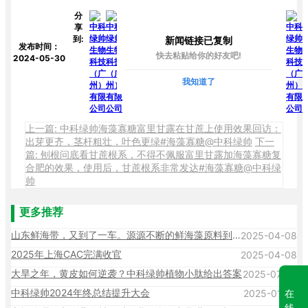
分
享
到:
新闻链接已复制
发布时间：
快去粘贴给你的好友吧!
2024-05-30
我知道了
上一篇: 中科绿帅海藻寡糖富里甘露在甘蔗上使用效果回访：
出芽更齐，茎杆粗壮，叶色更绿#海藻寡糖@中科绿帅
下一
篇: 刨根问底看甘蔗根系，不得不佩服富里甘露加海藻寡糖复
合肥的效果，使用后，甘蔗根系非常发达#海藻寡糖@中科绿
帅
更多推荐
山东鲜海带，又到了一车。源源不断的鲜海藻原料到厂 生产也在紧锣密鼓的进行中!#海藻寡糖 @中科绿帅
2025-04-08
2025年上海CAC完满收官
2025-04-08
大旱之年，黄皮如何逆袭？中科绿帅植物小肽给出答案
2025-07-15
中科绿帅2024年终总结提升大会
2025-01-14
在
线