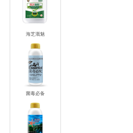
海芝溉魅
菌毒必备