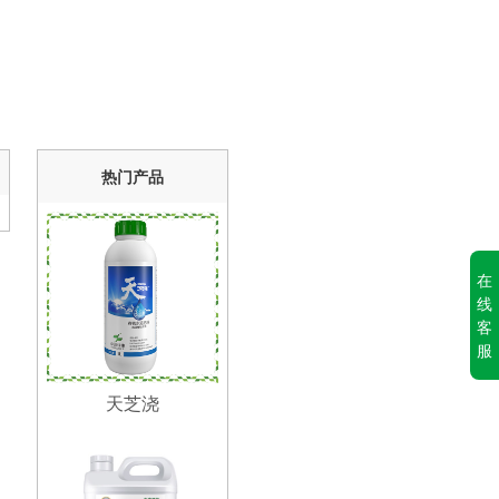
热门产品
在
线
客
服
天芝浇