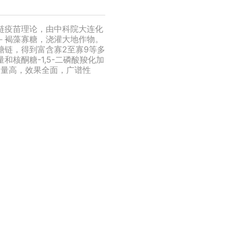
链疫苗理论，由中科院大连化
－褐藻寡糖，浇灌大地作物。
糖链，得到富含寡2至寡9等多
核酮糖-1,5-二磷酸羧化加
糖含量高，效果全面，广谱性